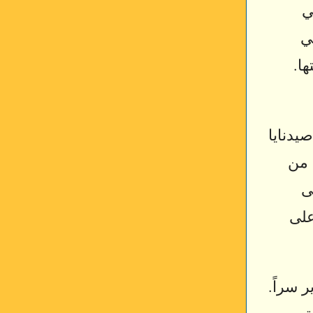
ي
ي
ا.
يدنايا
 من
ى
على
 سراً.