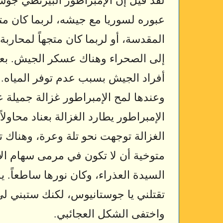
عبوره لسوريا مع جيشه، لربما كان متج
المقدسة، أو لربما كان متجهاً لمحار
إلى الصحراء وهناك عسكر الجيش. بع
أفراد الجيش بسبب عدم توفر المياه. 
وعندها لمح الإمبراطور غزالة جميلة ع
الإمبراطور يطارد الغزالة بعناد محاولا
الغزالة توجهت نحو تلة وعرة، وهناك 
متوخية أن لا تكون في مرمى سهام الإم
السيدة العذراء، وكان نورها ساطعاً. 
تقتلني يا جوستانيوس، لكنك ستبني لي 
واختفى الشكل العجائبي.