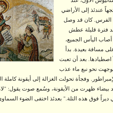
هاً عندئذ إلى الأراضي
بة الفرس. كان قد وصل
د فترة قليلة عطش
أصاب اليأس الجميع،
لى مسافة بعيدة. بدأ
ً اصطيادها. بعد أن تعبت
توجهت نحو نبع ماء عذب
براطور. وفجأة تحولت الغزالة إلى أيقونة كاملة ا
يد بيضاء ظهرت من الأيقونة، وسُمع صوت يقول: "لا،
ديراً فوق هذه التلة." بعدئذ اختفى الضوء السماو