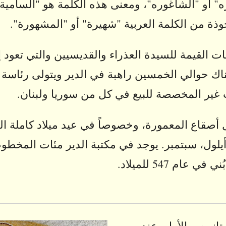
ره" أو "الشاغوره"، ومعنى هذه الكلمة هو "السامية،
خوذة من الكلمة العربية "شهيرة" أو "المشهورة".
ات القيمة للسيدة العذراء والقديسيين والتي تعود 
ك حوالي الخمسين راهبة في الدير ويتولى رئاسة ا
ت غير المخصصة للبيع في كل من سوريا ولبنان.
ل أصقاع المعمورة، وخصوصاً في عيد ميلاد كاملة ا
 أيلول، سبتمبر. يوجد في مكتبة الدير مئات المخط
ام 547 للميلاد.
تانيوس الأول، عند