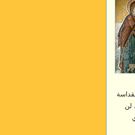
لقداسة
 لن
ي