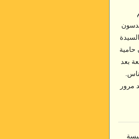
ندسون
السيدة
 حامية
عة بعد
ناس.
د مرور
ئيسة