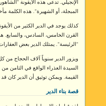
الإنجيلي. تدعى هذه الأيقونة "الشاهو
المبجلة، أو الشهيرة". هذه الكلمة مأ
كذلك يوجد في الدير الكثير من الأيقون
القرن الخامس، السادس، والسابع. هنا
"الرئيسة". يمتلك الدير بعض العقارا
ويزور الدير سنوياً آلاف الحجاج من ك
السيدة العذراء الواقع في الثامن من
القيمة. ويمكن توثيق أن الدير كان قد بُني في ع
قصة بناء الدير
لقد قيل إن الإمبراطور البيزنطي جوس