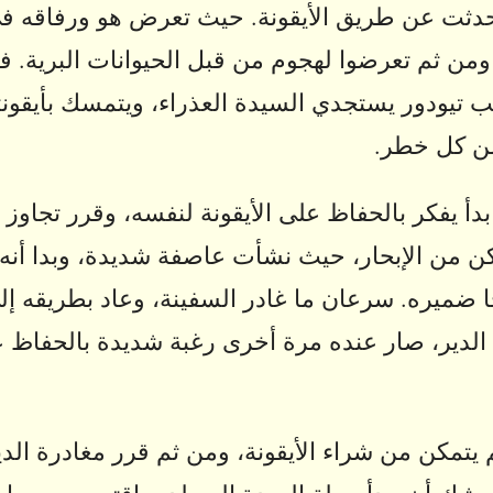
 حدثت عن طريق الأيقونة. حيث تعرض هو ورفاقه ف
من ثم تعرضوا لهجوم من قبل الحيوانات البرية. ف
 تيودور يستجدي السيدة العذراء، ويتمسك بأيقونته
من كل خطر.
دأ يفكر بالحفاظ على الأيقونة لنفسه، وقرر تجاوز ص
تمكن من الإبحار، حيث نشأت عاصفة شديدة، وبدا أنه
 ضميره. سرعان ما غادر السفينة، وعاد بطريقه إل
ي الدير، صار عنده مرة أخرى رغبة شديدة بالحفاظ 
م يتمكن من شراء الأيقونة، ومن ثم قرر مغادرة الدير