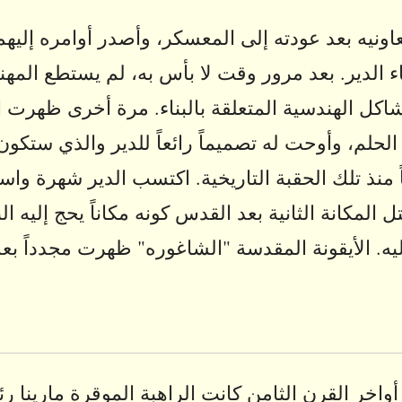
نيه بعد عودته إلى المعسكر، وأصدر أوامره إليهم
ء الدير. بعد مرور وقت لا بأس به، لم يستطع المه
شاكل الهندسية المتعلقة بالبناء. مرة أخرى ظهرت 
الحلم، وأوحت له تصميماً رائعاً للدير والذي ستكون
اً منذ تلك الحقبة التاريخية. اكتسب الدير شهرة واس
ل المكانة الثانية بعد القدس كونه مكاناً يحج إليه ال
ليه. الأيقونة المقدسة "الشاغوره" ظهرت مجدداً بع
واخر القرن الثامن كانت الراهبة الموقرة مارينا ر