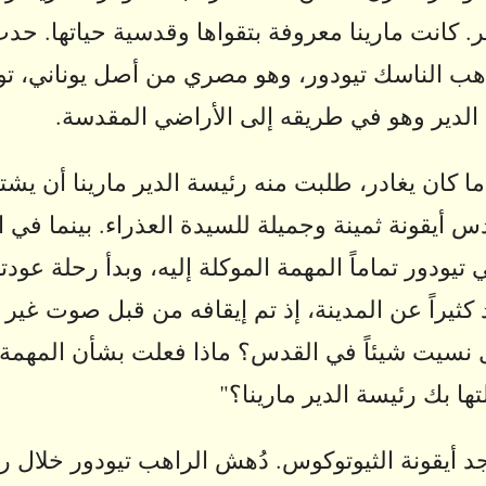
ر. كانت مارينا معروفة بتقواها وقدسية حياتها. حد
اهب الناسك تيودور، وهو مصري من أصل يوناني، ت
الدير وهو في طريقه إلى الأراضي المقدسة.
ا كان يغادر، طلبت منه رئيسة الدير مارينا أن يش
س أيقونة ثمينة وجميلة للسيدة العذراء. بينما في 
تيودور تماماً المهمة الموكلة إليه، وبدأ رحلة عودته
 كثيراً عن المدينة، إذ تم إيقافه من قبل صوت غير
نسيت شيئاً في القدس؟ ماذا فعلت بشأن المهمة 
تها بك رئيسة الدير مارينا؟"
جد أيقونة الثيوتوكوس. دُهش الراهب تيودور خلال ر