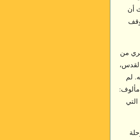
ث أن
وقف
تري من
القدس،
. لم
 مألوف:
التي
حلة