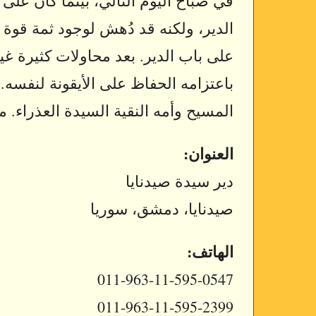
في صباح اليوم التالي، بينما كان على 
الدير، ولكنه قد دُهش لوجود ثمة قوة خ
على باب الدير. بعد محاولات كثيرة غير
باعتزامه الحفاظ على الأيقونة لنفسه. 
المسيح وأمه النقية السيدة العذراء. م
العنوان:
دير سيدة صيدنايا
صيدنايا، دمشق، سوريا
الهاتف:
011-963-11-595-0547
011-963-11-595-2399