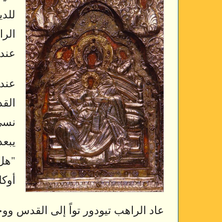
للدي
الر
عند 
عندم
القد
نسي 
يبعد
"هل 
أوكل
عاد الراهب تيودور تواً إلى القدس وو