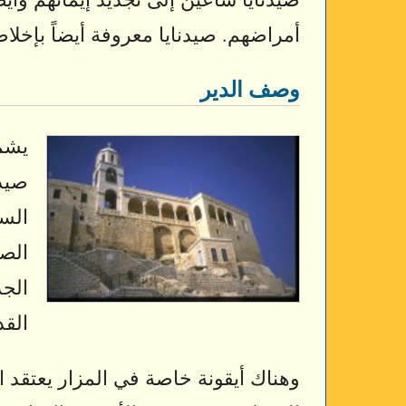
أمراضهم. صيدنايا معروفة أيضاً بإخلا
وصف الدير
يشمخ
صيدن
السي
الصغ
الجد
القد
وهناك أيقونة خاصة في المزار يعتقد ا