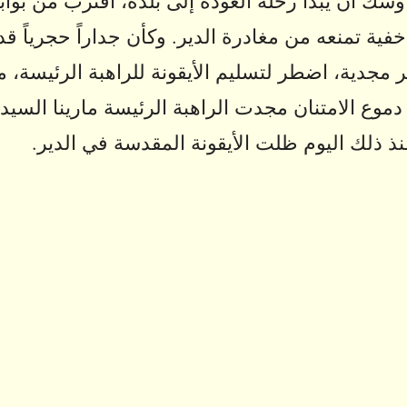
وشك أن يبدأ رحلة العودة إلى بلده، اقترب من بواب
فية تمنعه من مغادرة الدير. وكأن جداراً حجرياً ق
 مجدية، اضطر لتسليم الأيقونة للراهبة الرئيسة، مع
دموع الامتنان مجدت الراهبة الرئيسة مارينا السيد
نذ ذلك اليوم ظلت الأيقونة المقدسة في الدير.