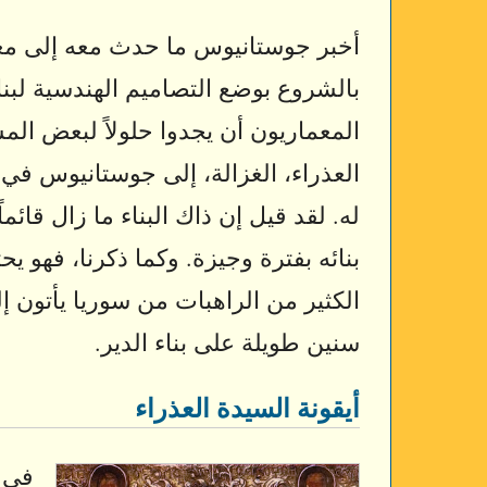
أخبر جوستانيوس ما حدث معه إلى معاو
بالشروع بوضع التصاميم الهندسية لبنا
المعماريون أن يجدوا حلولاً لبعض الم
العذراء، الغزالة، إلى جوستانيوس في 
له. لقد قيل إن ذاك البناء ما زال قائم
بنائه بفترة وجيزة. وكما ذكرنا، فهو يحت
الكثير من الراهبات من سوريا يأتون إ
سنين طويلة على بناء الدير.
أيقونة السيدة العذراء
في أ