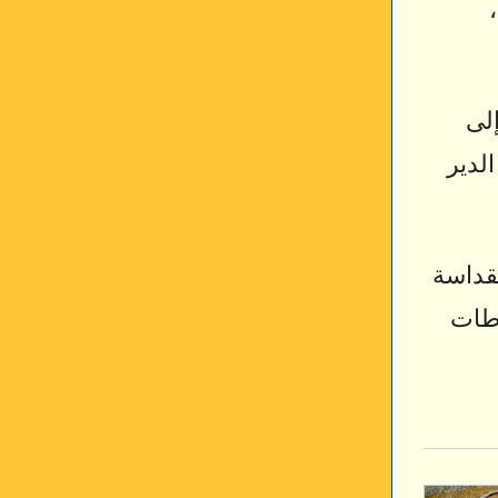
إلى
لدير
لقداسة
وطات